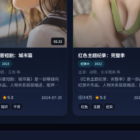
01:22
普短剧：城市篇
红色主题纪录：完整季
2023
纪录片
2022
倪妮、王凯 等
主演：
胡歌、长泽雅美 等
科普短剧：城市篇》是一部悬疑向
《红色主题纪录：完整季》是一部
作品，人物关系层层推进，尾声常
纪录片作品，人物关系层层推进，
落点。
有情绪落点。
9.8
34万
9.8
2024-07-25
202
知识
干货
红色
主题
纪实