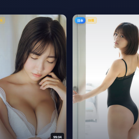
日本
线
独播
99:04