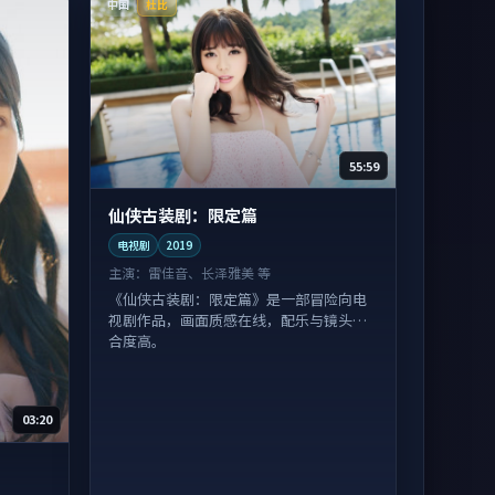
中国
杜比
55:59
仙侠古装剧：限定篇
电视剧
2019
主演：
雷佳音、长泽雅美 等
《仙侠古装剧：限定篇》是一部冒险向电
视剧作品，画面质感在线，配乐与镜头配
合度高。
03:20