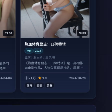
99:49
72:30
热血体育励志：口碑特辑
电影
2022
主演：
赵丽颖、王凯 等
《热血体育励志：口碑特辑》是一部动作
战争向
向电影作品，人物关系层层推进，尾声常
尾声常
有情绪落点。
21万
9.8
4-04-04
2024-10-20
体育
励志
青春