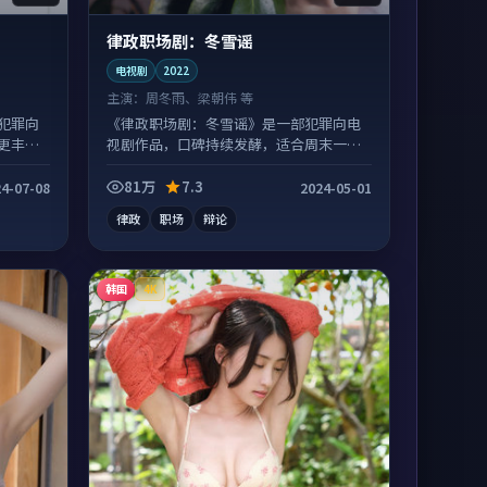
律政职场剧：冬雪谣
电视剧
2022
主演：
周冬雨、梁朝伟 等
犯罪向
《律政职场剧：冬雪谣》是一部犯罪向电
更丰
视剧作品，口碑持续发酵，适合周末一口
气刷完。
81万
7.3
4-07-08
2024-05-01
律政
职场
辩论
韩国
4K