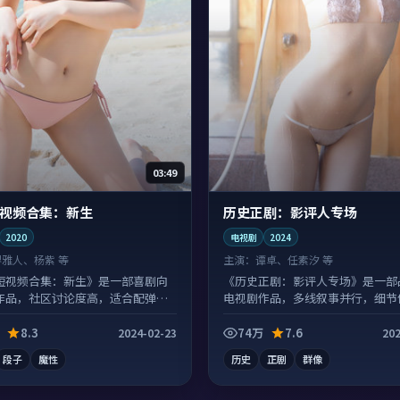
03:49
视频合集：新生
历史正剧：影评人专场
2020
电视剧
2024
堺雅人、杨紫 等
主演：
谭卓、任素汐 等
短视频合集：新生》是一部喜剧向
《历史正剧：影评人专场》是一部
作品，社区讨论度高，适合配弹幕
电视剧作品，多线叙事并行，细节
刷回味。
8.3
74万
7.6
2024-02-23
202
段子
魔性
历史
正剧
群像