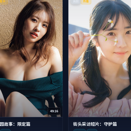
英国
载中
热播
49:16
园故事：限定篇
街头采访短片：守护篇