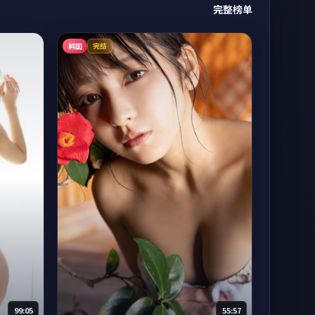
完整榜单
韩国
完结
99:05
55:57