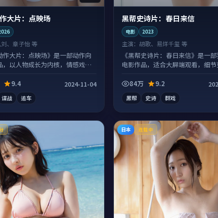
作大片：点映场
黑帮史诗片：春日来信
2026
电影
2023
孔刘、章子怡 等
主演：
胡歌、易烊千玺 等
动作大片：点映场》是一部动作向
《黑帮史诗片：春日来信》是一部
品，以人物成长为内核，情感戏份
电影作品，适合大屏端观看，细节
富。
9.4
84万
9.2
2024-11-04
202
谍战
追车
黑帮
史诗
群戏
日本
分
连载中