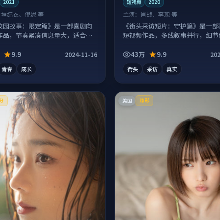
2021
短视频
2020
新垣结衣、倪妮 等
主演：
肖战、李现 等
校园故事：限定篇》是一部喜剧向
《街头采访短片：守护篇》是一部
作品，节奏紧凑信息量大，适合沉
短视频作品，多线叙事并行，细节
看。
刷回味。
9.9
43万
9.9
2024-11-16
202
青春
成长
街头
采访
真实
美国
分
臻彩