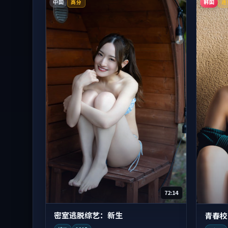
中国
韩国
高分
连
72:14
密室逃脱综艺：新生
青春校