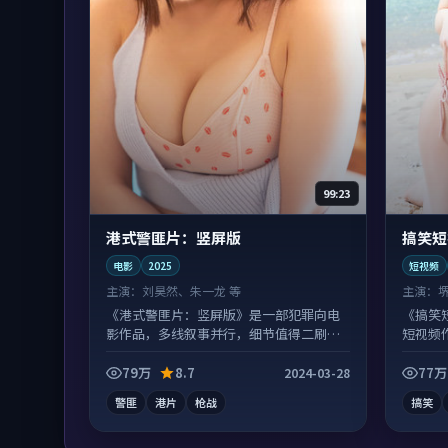
99:23
港式警匪片：竖屏版
搞笑短
电影
2025
短视频
主演：
刘昊然、朱一龙 等
主演：
《港式警匪片：竖屏版》是一部犯罪向电
《搞笑
影作品，多线叙事并行，细节值得二刷回
短视频
味。
观看。
79万
8.7
77万
2024-03-28
警匪
港片
枪战
搞笑