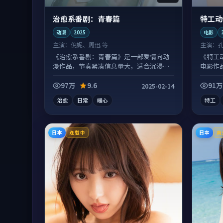
治愈系番剧：青春篇
特工动
动漫
2025
电影
主演：
倪妮、周迅 等
主演：
《治愈系番剧：青春篇》是一部爱情向动
《特工
漫作品，节奏紧凑信息量大，适合沉浸式
电影作
追看。
扎实。
97万
9.6
91万
2025-02-14
治愈
日常
暖心
特工
日本
日本
连载中
高