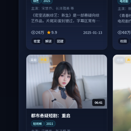
综艺
2025
电视剧
主演：
宋慧乔、长泽雅美 等
主演：
《密室逃脱综艺：新生》是一部悬疑向综
《青春
艺作品，片尾彩蛋别错过，字幕区常有惊
电视剧
喜。
浸式追
26万
9.9
68万
2025-01-13
密室
解谜
团建
校园
英国
中国
热播
高
06:41
都市悬疑短剧：重启
短视频
2021
主演：
宋慧乔、张子枫 等