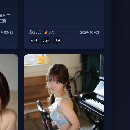
喜剧向
值得二
12万
9.9
4-09-21
2024-05-03
仙侠
古装
法术
中国
连载中