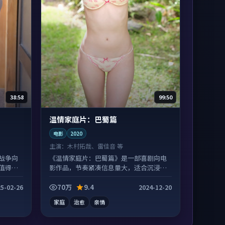
38:58
99:50
温情家庭片：巴蜀篇
电影
2020
主演：
木村拓哉、雷佳音 等
战争向
《温情家庭片：巴蜀篇》是一部喜剧向电
值得二
影作品，节奏紧凑信息量大，适合沉浸式
追看。
70万
9.4
5-02-26
2024-12-20
家庭
治愈
亲情