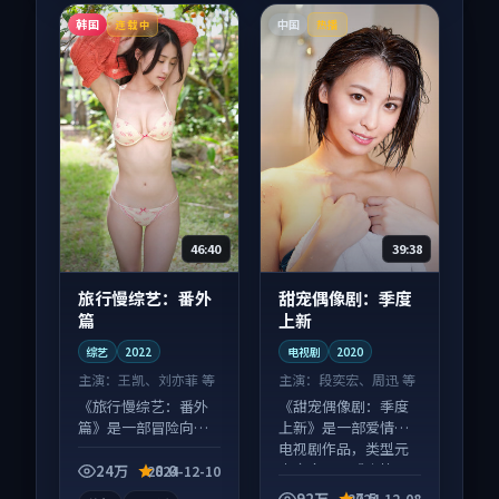
韩国
中国
连载中
热播
46:40
39:38
旅行慢综艺：番外
甜宠偶像剧：季度
篇
上新
综艺
2022
电视剧
2020
主演：
王凯、刘亦菲 等
主演：
段奕宏、周迅 等
《旅行慢综艺：番外
《甜宠偶像剧：季度
篇》是一部冒险向综
上新》是一部爱情向
艺作品，社区讨论度
电视剧作品，类型元
高，适合配弹幕观
素齐全，观感爽快不
24万
8.0
2024-12-10
看。
拖沓。
92万
7.5
2024-12-08