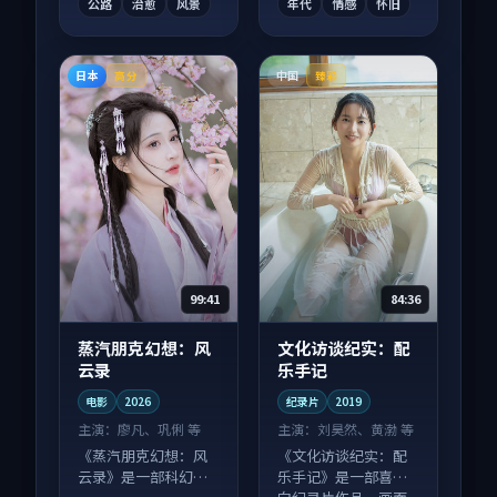
公路
治愈
风景
年代
情感
怀旧
日本
中国
高分
臻彩
99:41
84:36
蒸汽朋克幻想：风
文化访谈纪实：配
云录
乐手记
电影
2026
纪录片
2019
主演：
廖凡、巩俐 等
主演：
刘昊然、黄渤 等
《蒸汽朋克幻想：风
《文化访谈纪实：配
云录》是一部科幻向
乐手记》是一部喜剧