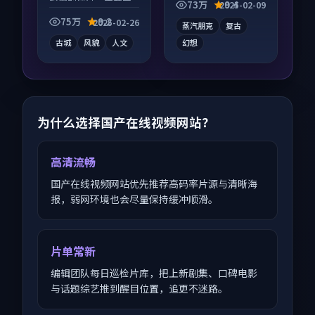
彩蛋别错过，字幕区
层层推进，尾声常有
73万
9.4
2025-02-09
常有惊喜。
情绪落点。
75万
9.2
2025-02-26
蒸汽朋克
复古
古城
风貌
人文
幻想
为什么选择国产在线视频网站？
高清流畅
国产在线视频网站优先推荐高码率片源与清晰海
报，弱网环境也会尽量保持缓冲顺滑。
片单常新
编辑团队每日巡检片库，把上新剧集、口碑电影
与话题综艺推到醒目位置，追更不迷路。