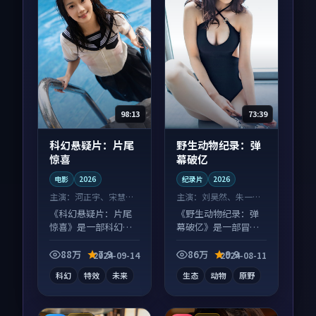
98:13
73:39
科幻悬疑片：片尾
野生动物纪录：弹
惊喜
幕破亿
电影
2026
纪录片
2026
主演：
河正宇、宋慧乔
主演：
刘昊然、朱一龙
等
等
《科幻悬疑片：片尾
《野生动物纪录：弹
惊喜》是一部科幻向
幕破亿》是一部冒险
电影作品，口碑持续
向纪录片作品，节奏
发酵，适合周末一口
紧凑信息量大，适合
88万
7.9
86万
9.9
2024-09-14
2024-08-11
气刷完。
沉浸式追看。
科幻
特效
未来
生态
动物
原野