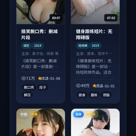
80:07
07:02
搞笑脱口秀：删减
健身跟练短片：无
片段
障碍版
综艺
2024
短视频
2019
主演：
章子怡、杨紫 等
主演：
谭卓、易烊千玺
等
《搞笑脱口秀：删减
《健身跟练短片：无
片段》是一部喜剧向
障碍版》是一部动作
综艺作品，片尾彩蛋
向短视频作品，适合
别错过，字幕区常有
大屏端观看，细节更
71万
8.2
2025-01-06
惊喜。
丰富。
49万
8.1
2025-01-01
脱口秀
段子
解压
健身
跟练
燃脂
中国
日本
热播
连载中