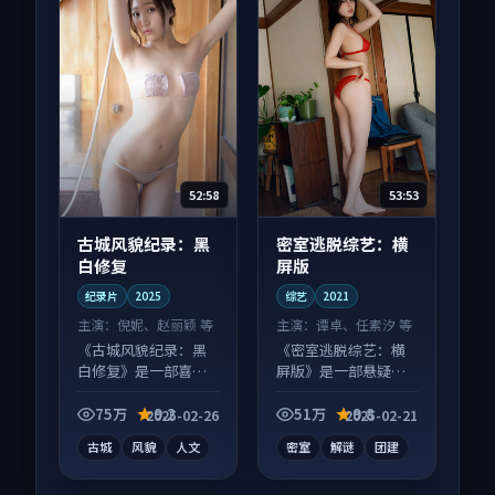
52:58
53:53
古城风貌纪录：黑
密室逃脱综艺：横
白修复
屏版
纪录片
2025
综艺
2021
主演：
倪妮、赵丽颖 等
主演：
谭卓、任素汐 等
《古城风貌纪录：黑
《密室逃脱综艺：横
白修复》是一部喜剧
屏版》是一部悬疑向
向纪录片作品，片尾
综艺作品，多线叙事
彩蛋别错过，字幕区
并行，细节值得二刷
75万
9.2
51万
9.8
2025-02-26
2025-02-21
常有惊喜。
回味。
古城
风貌
人文
密室
解谜
团建