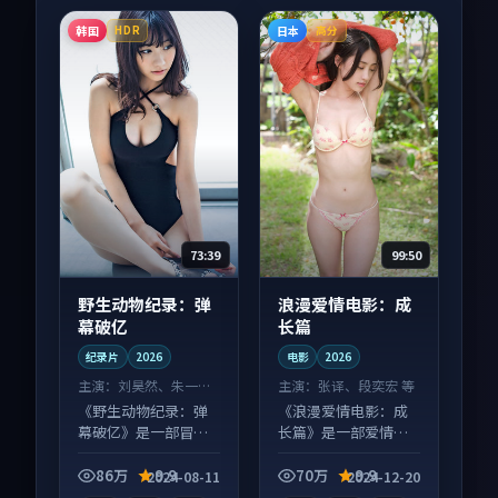
韩国
日本
HDR
高分
73:39
99:50
野生动物纪录：弹
浪漫爱情电影：成
幕破亿
长篇
纪录片
2026
电影
2026
主演：
刘昊然、朱一龙
主演：
张译、段奕宏 等
等
《野生动物纪录：弹
《浪漫爱情电影：成
幕破亿》是一部冒险
长篇》是一部爱情向
向纪录片作品，节奏
电影作品，以人物成
紧凑信息量大，适合
长为内核，情感戏份
86万
9.9
70万
9.9
2024-08-11
2024-12-20
沉浸式追看。
扎实。