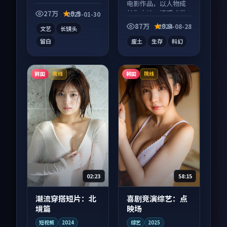
影作品，社区讨论度
电影作品，以人物成
高，适合配弹幕观
长为内核，情感戏份
27万
9.9
2025-01-30
看。
扎实。
87万
9.8
2024-08-28
文艺
长镜头
留白
废土
生存
科幻
韩国
韩国
院线
院线
02:23
58:15
潮流穿搭短片：北
喜剧竞演综艺：点
境篇
映场
短视频
2024
综艺
2025