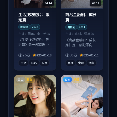
04:14
43:12
生活技巧短片：限
商战金融剧：成长
定篇
篇
短视频
2022
电视剧
2021
主演：
周迅、章子怡 等
主演：
孔刘、谭卓 等
《生活技巧短片：限
《商战金融剧：成长
定篇》是一部喜剧向
篇》是一部犯罪向电
短视频作品，片尾彩
视剧作品，节奏紧凑
蛋别错过，字幕区常
信息量大，适合沉浸
26万
7.5
95万
8.3
2025-01-13
2025-01-11
有惊喜。
式追看。
生活
技巧
实用
商战
金融
博弈
美国
日本
杜比
完结