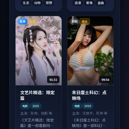
生态
动物
原野
浪漫
爱情
金曲
日本
中国
独播
高分
91:31
99:56
文艺片精选：限定
末日废土科幻：点
篇
映场
电影
2025
电影
2020
主演：
陈坤、倪妮 等
主演：
宋慧乔、陈坤 等
《文艺片精选：限定
《末日废土科幻：点
篇》是一部喜剧向电
映场》是一部科幻向