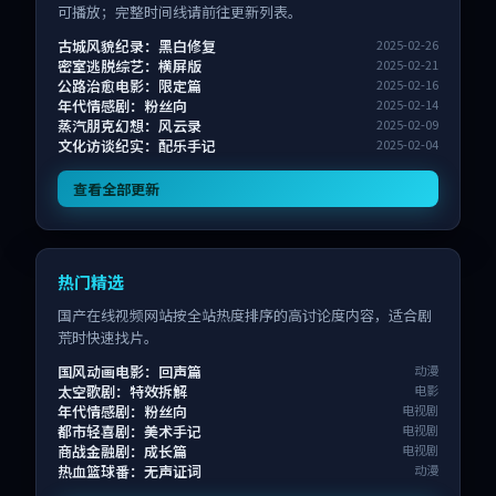
可播放；完整时间线请前往更新列表。
古城风貌纪录：黑白修复
2025-02-26
密室逃脱综艺：横屏版
2025-02-21
公路治愈电影：限定篇
2025-02-16
年代情感剧：粉丝向
2025-02-14
蒸汽朋克幻想：风云录
2025-02-09
文化访谈纪实：配乐手记
2025-02-04
查看全部更新
热门精选
国产在线视频网站按全站热度排序的高讨论度内容，适合剧
荒时快速找片。
国风动画电影：回声篇
动漫
太空歌剧：特效拆解
电影
年代情感剧：粉丝向
电视剧
都市轻喜剧：美术手记
电视剧
商战金融剧：成长篇
电视剧
热血篮球番：无声证词
动漫