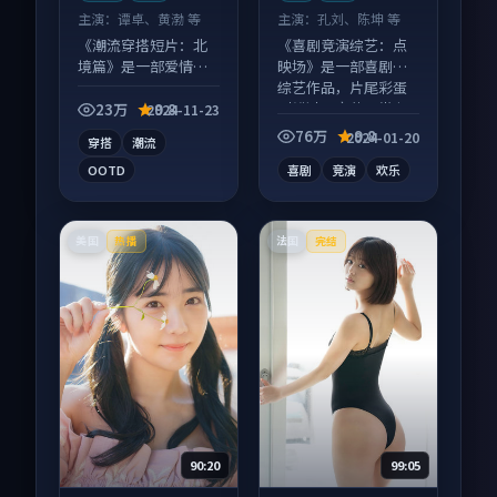
主演：
谭卓、黄渤 等
主演：
孔刘、陈坤 等
《潮流穿搭短片：北
《喜剧竞演综艺：点
境篇》是一部爱情向
映场》是一部喜剧向
短视频作品，多线叙
综艺作品，片尾彩蛋
事并行，细节值得二
别错过，字幕区常有
23万
9.8
2024-11-23
刷回味。
惊喜。
76万
9.8
2024-01-20
穿搭
潮流
OOTD
喜剧
竞演
欢乐
美国
法国
热播
完结
90:20
99:05