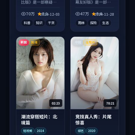
比版》是一部悬疑向
幕友好版》是一部冒
短视频作品，人物关
险向纪录片作品，片
系层层推进，尾声常
尾彩蛋别错过，字幕
70万
8.1
47万
9.6
2024-12-03
2024-11-28
有情绪落点。
区常有惊喜。
科普
知识
干货
雨林
探险
生态
韩国
中国
院线
连载中
02:23
70:21
潮流穿搭短片：北
竞技真人秀：片尾
境篇
惊喜
短视频
2024
综艺
2020