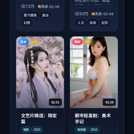
电影作品，人物关系
向纪录片作品，画面
层层推进，尾声常有
质感在线，配乐与镜
73万
9.4
2025-02-09
情绪落点。
头配合度高。
50万
8.3
2025-02-04
蒸汽朋克
复古
幻想
人文
访谈
纪实
日本
韩国
独播
院线
91:31
41:29
文艺片精选：限定
都市轻喜剧：美术
篇
手记
电影
2025
电视剧
2023