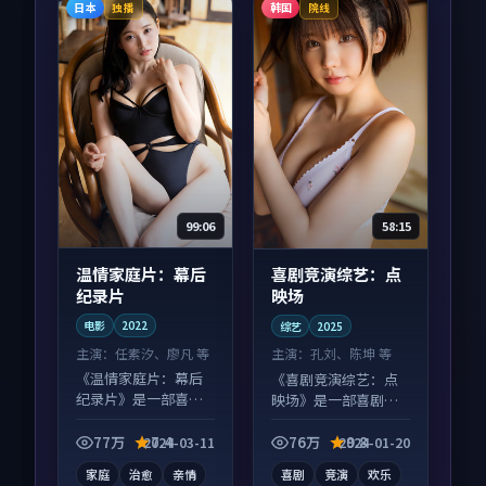
日本
韩国
独播
院线
99:06
58:15
温情家庭片：幕后
喜剧竞演综艺：点
纪录片
映场
电影
2022
综艺
2025
主演：
任素汐、廖凡 等
主演：
孔刘、陈坤 等
《温情家庭片：幕后
《喜剧竞演综艺：点
纪录片》是一部喜剧
映场》是一部喜剧向
向电影作品，多线叙
综艺作品，片尾彩蛋
事并行，细节值得二
别错过，字幕区常有
77万
7.4
76万
9.8
2024-03-11
2024-01-20
刷回味。
惊喜。
家庭
治愈
亲情
喜剧
竞演
欢乐