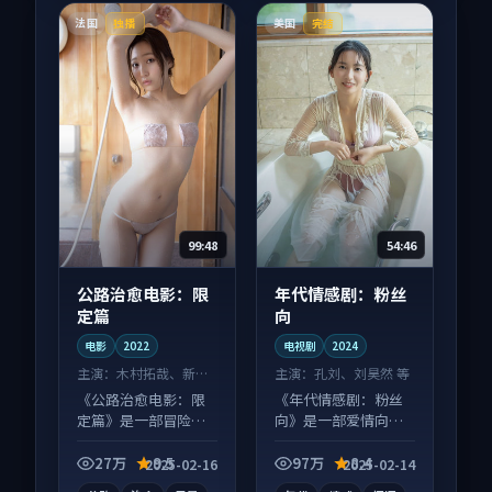
法国
美国
独播
完结
99:48
54:46
公路治愈电影：限
年代情感剧：粉丝
定篇
向
电影
2022
电视剧
2024
主演：
木村拓哉、新垣
主演：
孔刘、刘昊然 等
结衣 等
《公路治愈电影：限
《年代情感剧：粉丝
定篇》是一部冒险向
向》是一部爱情向电
电影作品，类型元素
视剧作品，片尾彩蛋
齐全，观感爽快不拖
别错过，字幕区常有
27万
9.5
97万
8.4
2025-02-16
2025-02-14
沓。
惊喜。