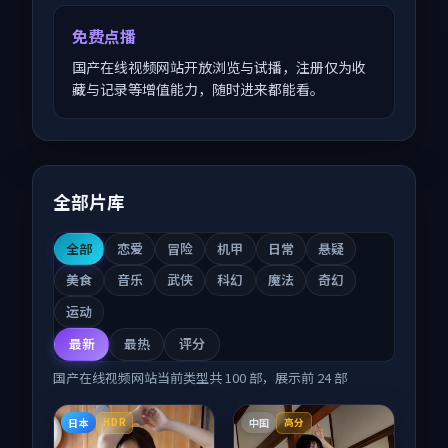
免费点播
国产在线视频网站开放浏览与试播，注册仅为收
藏与记录等增值能力，随时进来都能看。
全部片库
全部
恋爱
冒险
机甲
日常
悬疑
美食
音乐
武侠
科幻
魔法
奇幻
运动
最新
最热
评分
国产在线视频网站
当前类型共
100
部，展示前
24
部
日本
中国
HDR
高分