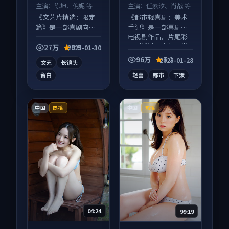
主演：
陈坤、倪妮 等
主演：
任素汐、肖战 等
《文艺片精选：限定
《都市轻喜剧：美术
篇》是一部喜剧向电
手记》是一部喜剧向
影作品，社区讨论度
电视剧作品，片尾彩
高，适合配弹幕观
蛋别错过，字幕区常
27万
9.9
2025-01-30
看。
有惊喜。
96万
7.2
2025-01-28
文艺
长镜头
留白
轻喜
都市
下饭
中国
中国
热播
热播
04:24
99:19