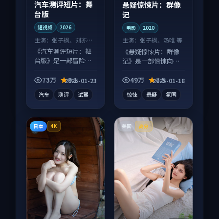
汽车测评短片：舞
悬疑惊悚片：群像
台版
记
短视频
2026
电影
2020
主演：
张子枫、刘亦菲
主演：
张子枫、汤唯 等
等
《汽车测评短片：舞
《悬疑惊悚片：群像
台版》是一部冒险向
记》是一部惊悚向电
短视频作品，社区讨
影作品，多线叙事并
论度高，适合配弹幕
行，细节值得二刷回
73万
9.1
49万
7.5
2025-01-23
2025-01-18
观看。
味。
汽车
测评
试驾
惊悚
悬疑
氛围
日本
美国
4K
高分