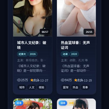
66:57
26:55
城市人文纪录：破
热血篮球番：无声
晓
证词
纪录片
2026
动漫
2020
主演：
新垣结衣、张译
主演：
胡歌、孔刘 等
等
《城市人文纪录：破
《热血篮球番：无声
晓》是一部犯罪向纪
证词》是一部动作向
录片作品，适合大屏
动漫作品，类型元素
端观看，细节更丰
齐全，观感爽快不拖
25万
8.2
94万
8.5
2024-12-27
2024-12-25
富。
沓。
城市
人文
夜拍
篮球
热血
青春
日本
日本
高分
独播