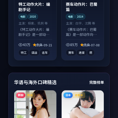
特工动作大片：编
赛车动作片：巴蜀
剧手记
篇
电影
2020
电影
2024
主演：
杨紫、巩俐 等
主演：
白宇、沈腾 等
《特工动作大片：编
《赛车动作片：巴蜀
剧手记》是一部动作
篇》是一部动作向电
向电影作品，画面质
影作品，类型元素齐
感在线，配乐与镜头
全，观感爽快不拖
43万
9.8
85万
9.8
2024-09-21
2024-07-08
配合度高。
沓。
特工
谍战
追车
赛车
速度
燃
华语与海外口碑精选
完整榜单
韩国
日本
院线
连载中