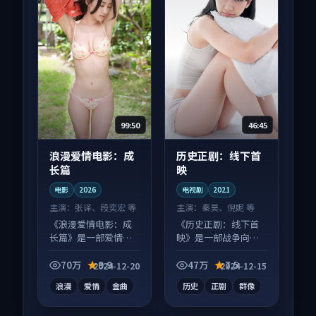
99:50
46:45
浪漫爱情电影：成
历史正剧：线下首
长篇
映
电影
2026
电视剧
2021
主演：
张译、段奕宏 等
主演：
秦昊、倪妮 等
《浪漫爱情电影：成
《历史正剧：线下首
长篇》是一部爱情向
映》是一部战争向电
电影作品，以人物成
视剧作品，类型元素
长为内核，情感戏份
齐全，观感爽快不拖
70万
9.9
47万
7.5
2024-12-20
2024-12-15
扎实。
沓。
浪漫
爱情
金曲
历史
正剧
群像