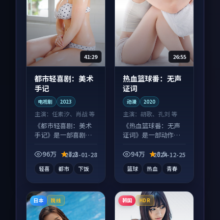
41:29
26:55
都市轻喜剧：美术
热血篮球番：无声
手记
证词
电视剧
2023
动漫
2020
主演：
任素汐、肖战 等
主演：
胡歌、孔刘 等
《都市轻喜剧：美术
《热血篮球番：无声
手记》是一部喜剧向
证词》是一部动作向
电视剧作品，片尾彩
动漫作品，类型元素
蛋别错过，字幕区常
齐全，观感爽快不拖
96万
7.2
94万
8.5
2025-01-28
2024-12-25
有惊喜。
沓。
轻喜
都市
下饭
篮球
热血
青春
日本
韩国
院线
HDR