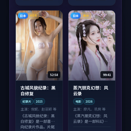
日本
日本
HDR
高分
52:58
99:41
古城风貌纪录：黑
蒸汽朋克幻想：风
白修复
云录
纪录片
2025
电影
2026
主演：
倪妮、赵丽颖 等
主演：
廖凡、巩俐 等
《古城风貌纪录：黑
《蒸汽朋克幻想：风
白修复》是一部喜剧
云录》是一部科幻向
向纪录片作品，片尾
电影作品，人物关系