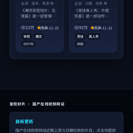
主演：
谭卓、黄渤 等
主演：
沈腾、杨紫 等
《潮流穿搭短片：北
《竞技真人秀：片尾
境篇》是一部爱情向
惊喜》是一部动作向
短视频作品，多线叙
综艺作品，节奏紧凑
事并行，细节值得二
信息量大，适合沉浸
23万
9.8
92万
7.5
2024-11-23
2024-11-21
刷回味。
式追看。
穿搭
潮流
竞技
真人秀
OOTD
对抗
发现好片 · 国产在线视频网站
最新更新
国产在线视频网站近期上架与日期较新的片目，点击标题即