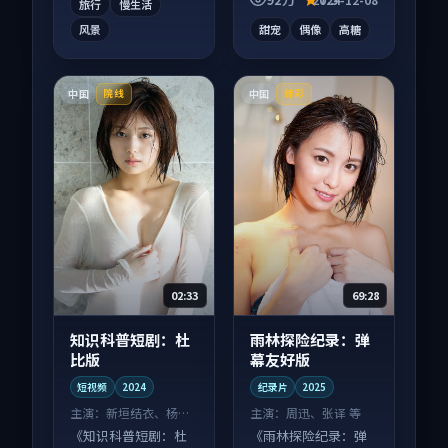
旅行
慢生活
风景
甜宠
偶像
高糖
中国
中国
院线
臻彩
02:33
69:28
知识科普短剧：杜
雨林探险纪录：弹
比版
幕友好版
短视频
2024
纪录片
2025
主演：
新垣结衣、杨紫
主演：
周迅、张译 等
等
《知识科普短剧：杜
《雨林探险纪录：弹