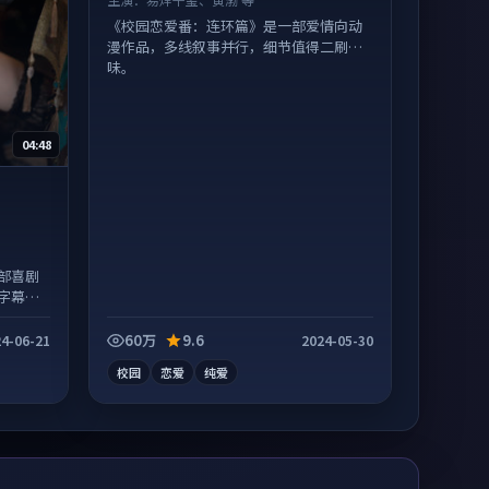
《校园恋爱番：连环篇》是一部爱情向动
漫作品，多线叙事并行，细节值得二刷回
味。
04:48
部喜剧
字幕区
60万
9.6
4-06-21
2024-05-30
校园
恋爱
纯爱