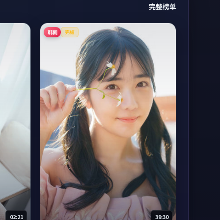
完整榜单
韩国
完结
02:21
39:30