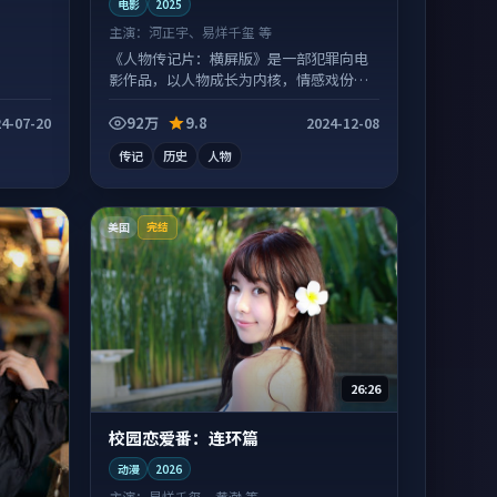
电影
2025
主演：
河正宇、易烊千玺 等
《人物传记片：横屏版》是一部犯罪向电
影作品，以人物成长为内核，情感戏份扎
实。
92万
9.8
4-07-20
2024-12-08
传记
历史
人物
美国
完结
26:26
校园恋爱番：连环篇
动漫
2026
主演：
易烊千玺、黄渤 等