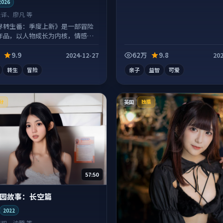
2026
张译、廖凡 等
界转生番：季度上新》是一部冒险
作品，以人物成长为内核，情感戏
。
9.9
62万
9.8
2024-12-27
202
转生
冒险
亲子
益智
可爱
英国
分
独播
57:50
园故事：长空篇
2022
李现、沈腾 等