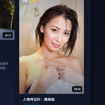
中国
完结
28:17
动漫作
式追
89:38
人物传记片：横屏版