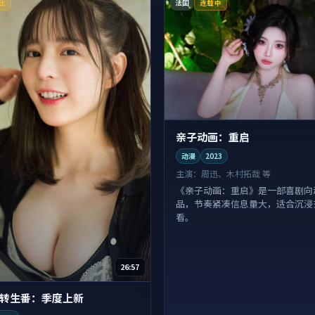
法国
比
连载中
亲子动画：重启
动漫
2023
主演：
周迅、木村拓哉 等
《亲子动画：重启》是一部喜剧向
品，节奏紧凑信息量大，适合沉浸
看。
26:57
转生番：季度上新