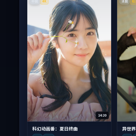
中国
法国
4K
杜
14:20
科幻动画番：夏日终曲
异世界