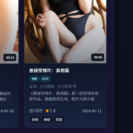
99:06
44:23
悬疑惊悚片：真相篇
电影
2025
主演：
长泽雅美、木村拓哉 等
《悬疑惊悚片：真相篇》是一部惊悚向电
悬疑向
影作品，画面质感在线，配乐与镜头配合
幕区常
度高。
78万
7.8
4-03-28
2024-03-11
惊悚
悬疑
氛围