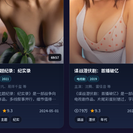
69:57
题纪录：纪实录
谍战潜伏剧：首播破亿
2021
电视剧
2019
廖凡、易烊千玺 等
主演：
沈腾、雷佳音 等
主题纪录：纪实录》是一部战争向
《谍战潜伏剧：首播破亿》是一部
作品，多线叙事并行，细节值得二
电视剧作品，片尾彩蛋别错过，字
。
有惊喜。
9.3
79万
9.3
2024-05-01
202
主题
纪实
谍战
潜伏
年代