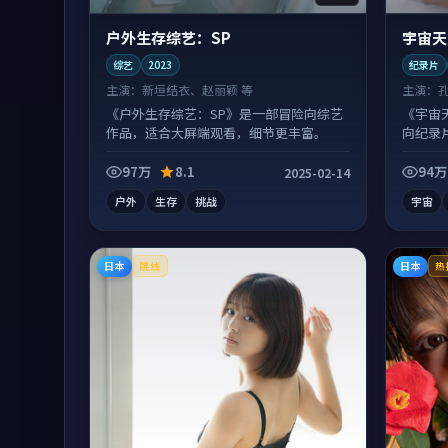
户外生存综艺：SP
宇宙天
综艺
2023
纪录片
主演：
新垣结衣、赵丽颖 等
主演：
《户外生存综艺：SP》是一部冒险向综艺
《宇宙
作品，适合大屏端观看，细节更丰富。
向纪录
幕观看
97万
8.1
94万
2025-02-14
户外
生存
挑战
宇宙
日本
日本
院线
热