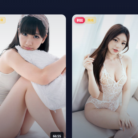
韩国
DR
院线
66:55