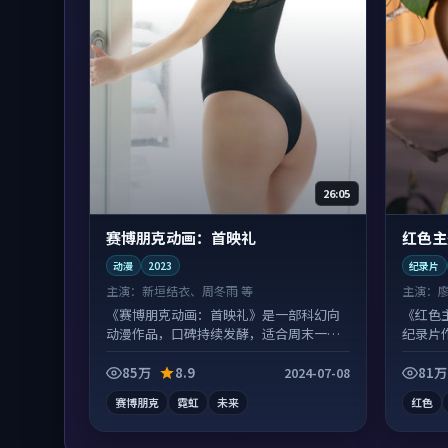
26:05
赛博朋克动画：首映礼
红色主
动漫
2023
纪录片
主演：
新垣结衣、周冬雨 等
主演：
《赛博朋克动画：首映礼》是一部科幻向
《红色
动漫作品，口碑持续发酵，适合周末一口
纪录片
气刷完。
刷回味
85万
8.9
81万
2024-07-08
赛博朋克
霓虹
未来
红色