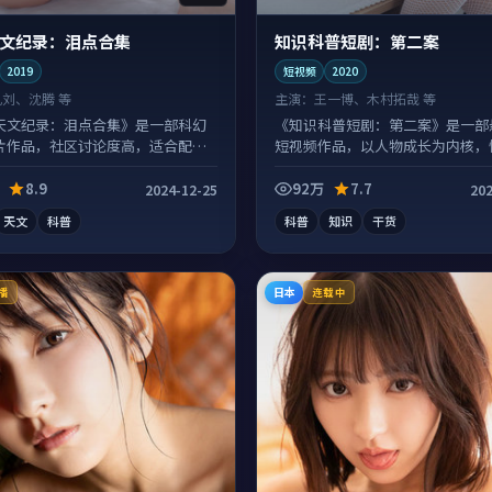
文纪录：泪点合集
知识科普短剧：第二案
2019
短视频
2020
孔刘、沈腾 等
主演：
王一博、木村拓哉 等
天文纪录：泪点合集》是一部科幻
《知识科普短剧：第二案》是一部
片作品，社区讨论度高，适合配弹
短视频作品，以人物成长为内核，
。
份扎实。
8.9
92万
7.7
2024-12-25
202
天文
科普
科普
知识
干货
日本
播
连载中