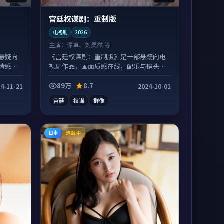
宫廷权谋剧：重制版
电视剧
2026
主演：
谭卓、刘昊然 等
悬疑向
《宫廷权谋剧：重制版》是一部悬疑向电
情感戏
视剧作品，画面质感在线，配乐与镜头配
合度高。
89万
8.7
4-11-21
2024-10-01
宫廷
权谋
群像
日本
连载中