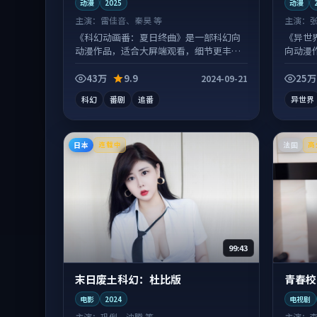
动漫
2025
动漫
主演：
雷佳音、秦昊 等
主演：
《科幻动画番：夏日终曲》是一部科幻向
《异世
动漫作品，适合大屏端观看，细节更丰
向动漫
富。
份扎实
43万
9.9
25万
2024-09-21
科幻
番剧
追番
异世界
日本
法国
连载中
高
99:43
末日废土科幻：杜比版
青春校
电影
2024
电视剧
主演：
巩俐、沈腾 等
主演：