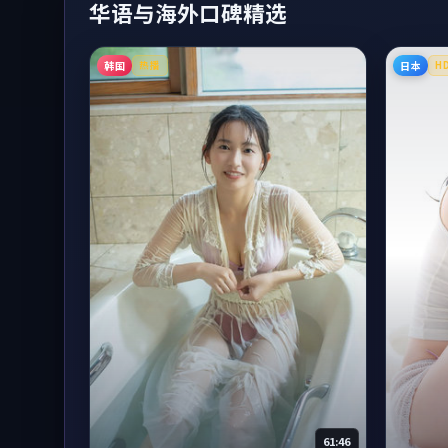
华语与海外口碑精选
韩国
日本
热播
H
61:46