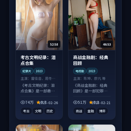
52:58
46:53
考古文明纪录：泪
商战金融剧：经典
点合集
回顾
纪录片
2023
电视剧
2023
主演：
雷佳音、周冬雨
主演：
陈坤、廖凡 等
等
《考古文明纪录：泪
《商战金融剧：经典
点合集》是一部悬疑
回顾》是一部犯罪向
向纪录片作品，类型
电视剧作品，多线叙
元素齐全，观感爽快
事并行，细节值得二
74万
9.7
51万
9.2
2025-02-26
2025-02-21
不拖沓。
刷回味。
考古
文明
历史
商战
金融
博弈
英国
法国
连载中
4K