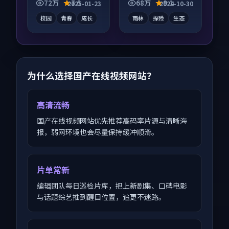
叙事并行，细节值得
论度高，适合配弹幕
72万
7.5
68万
9.1
2025-01-23
2024-10-30
二刷回味。
观看。
校园
青春
成长
雨林
探险
生态
为什么选择国产在线视频网站？
高清流畅
国产在线视频网站优先推荐高码率片源与清晰海
报，弱网环境也会尽量保持缓冲顺滑。
片单常新
编辑团队每日巡检片库，把上新剧集、口碑电影
与话题综艺推到醒目位置，追更不迷路。