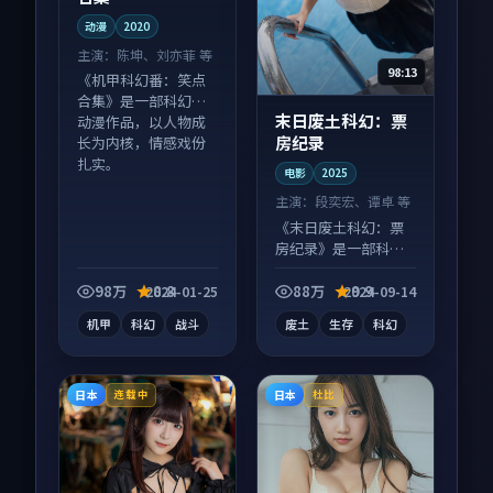
动漫
2020
主演：
陈坤、刘亦菲 等
98:13
《机甲科幻番：笑点
合集》是一部科幻向
末日废土科幻：票
动漫作品，以人物成
房纪录
长为内核，情感戏份
扎实。
电影
2025
主演：
段奕宏、谭卓 等
《末日废土科幻：票
房纪录》是一部科幻
向电影作品，口碑持
续发酵，适合周末一
98万
8.8
88万
9.9
2024-01-25
2024-09-14
口气刷完。
机甲
科幻
战斗
废土
生存
科幻
日本
日本
连载中
杜比