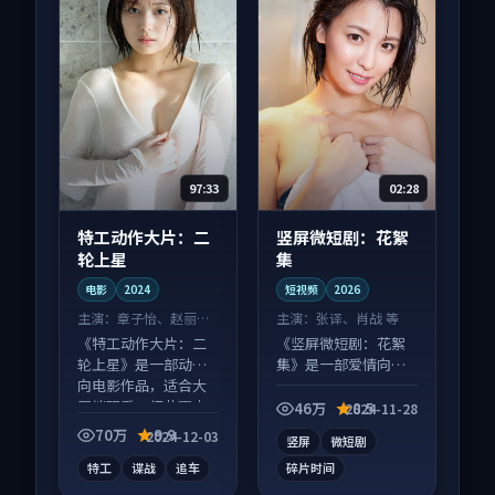
97:33
02:28
特工动作大片：二
竖屏微短剧：花絮
轮上星
集
电影
2024
短视频
2026
主演：
章子怡、赵丽颖
主演：
张译、肖战 等
等
《特工动作大片：二
《竖屏微短剧：花絮
轮上星》是一部动作
集》是一部爱情向短
向电影作品，适合大
视频作品，节奏紧凑
屏端观看，细节更丰
信息量大，适合沉浸
46万
8.5
2024-11-28
富。
式追看。
70万
9.9
2024-12-03
竖屏
微短剧
特工
谍战
追车
碎片时间