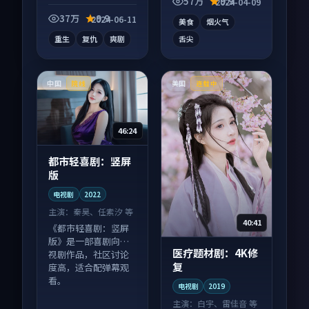
57万
9.9
2024-04-09
向电视剧作品，口碑
持续发酵，适合周末
37万
9.9
2024-06-11
美食
烟火气
一口气刷完。
重生
复仇
爽剧
舌尖
中国
美国
院线
连载中
46:24
都市轻喜剧：竖屏
版
电视剧
2022
主演：
秦昊、任素汐 等
40:41
《都市轻喜剧：竖屏
版》是一部喜剧向电
医疗题材剧：4K修
视剧作品，社区讨论
复
度高，适合配弹幕观
看。
电视剧
2019
主演：
白宇、雷佳音 等