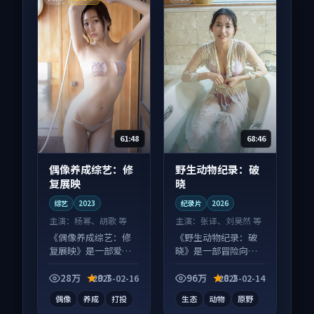
61:48
68:46
偶像养成综艺：修
野生动物纪录：破
复展映
晓
综艺
2023
纪录片
2026
主演：
杨幂、胡歌 等
主演：
张译、刘昊然 等
《偶像养成综艺：修
《野生动物纪录：破
复展映》是一部爱情
晓》是一部冒险向纪
向综艺作品，片尾彩
录片作品，适合大屏
蛋别错过，字幕区常
端观看，细节更丰
28万
9.7
96万
8.2
2025-02-16
2025-02-14
有惊喜。
富。
偶像
养成
打投
生态
动物
原野