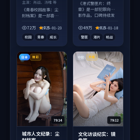
主演：
肖战、汤唯 等
《港式警匪片：终
章》是一部犯罪向电
《青春校园故事：尘
影作品，口碑持续发
封档案》是一部喜剧
酵，适合周末一口气
向电视剧作品，多线
刷完。
叙事并行，细节值得
72万
7.5
49万
8.3
2025-01-23
2025-01-18
二刷回味。
校园
青春
成长
警匪
港片
枪战
日本
中国
臻彩
热播
79:14
79:12
城市人文纪录：尘
文化访谈纪实：镜
封档案