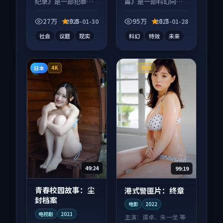
纪录》是一部犯罪向
篇》是一部科幻向电
电视剧作品，社区讨
影作品，人物关系层
论度高，适合配弹幕
层推进，尾声常有情
27万
9.8
95万
8.7
2025-01-30
2025-01-28
观看。
绪落点。
社会
议题
现实
科幻
特效
未来
日本
英国
4K
院线
49:24
99:19
青春校园故事：尘
港式警匪片：终章
封档案
电影
2022
电视剧
2021
主演：
谭卓、朱一龙 等