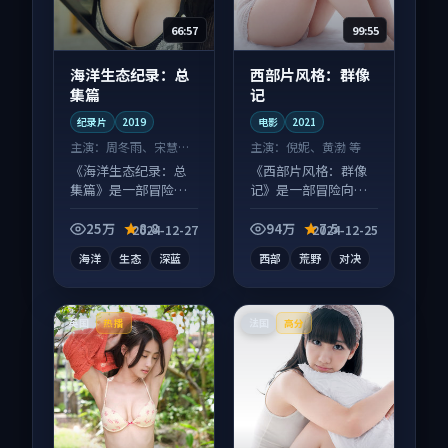
66:57
99:55
海洋生态纪录：总
西部片风格：群像
集篇
记
纪录片
2019
电影
2021
主演：
周冬雨、宋慧乔
主演：
倪妮、黄渤 等
等
《海洋生态纪录：总
《西部片风格：群像
集篇》是一部冒险向
记》是一部冒险向电
纪录片作品，社区讨
影作品，以人物成长
论度高，适合配弹幕
为内核，情感戏份扎
25万
8.8
94万
7.5
2024-12-27
2024-12-25
观看。
实。
海洋
生态
深蓝
西部
荒野
对决
英国
法国
热播
高分