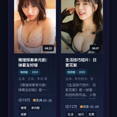
44:23
04:07
推理探案单元剧：
生活技巧短片：日
弹幕友好版
更花絮
电视剧
2023
短视频
2025
主演：
王凯、李现 等
主演：
新垣结衣、张译
等
《推理探案单元剧：
《生活技巧短片：日
弹幕友好版》是一部
更花絮》是一部喜剧
悬疑向电视剧作品，
向短视频作品，人物
以人物成长为内核，
关系层层推进，尾声
78万
8.4
2024-03-28
情感戏份扎实。
常有情绪落点。
72万
9.6
2025-01-06
推理
单元剧
探案
生活
技巧
实用