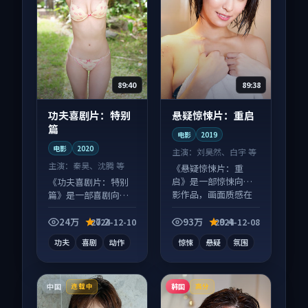
89:40
89:38
功夫喜剧片：特别
悬疑惊悚片：重启
篇
电影
2019
电影
2020
主演：
刘昊然、白宇 等
主演：
秦昊、沈腾 等
《悬疑惊悚片：重
启》是一部惊悚向电
《功夫喜剧片：特别
影作品，画面质感在
篇》是一部喜剧向电
线，配乐与镜头配合
影作品，社区讨论度
度高。
高，适合配弹幕观
24万
7.2
93万
9.4
2024-12-10
2024-12-08
看。
功夫
喜剧
动作
惊悚
悬疑
氛围
中国
韩国
连载中
高分