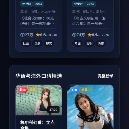
电视剧
2023
纪录片
2023
主演：
汤唯、河正宇 等
主演：
雷佳音、周冬雨
等
《社会议题剧：探班
《考古文明纪录：泪
纪录》是一部犯罪向
点合集》是一部悬疑
电视剧作品，社区讨
向纪录片作品，类型
论度高，适合配弹幕
元素齐全，观感爽快
27万
9.8
74万
9.7
2025-01-30
2025-02-26
观看。
不拖沓。
社会
议题
现实
考古
文明
历史
华语与海外口碑精选
完整榜单
韩国
日本
杜比
连载中
17:20
机甲科幻番：笑点
合集