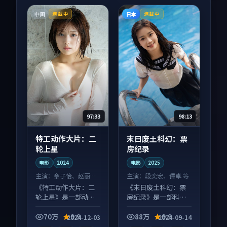
中国
日本
连载中
连载中
97:33
98:13
特工动作大片：二
末日废土科幻：票
轮上星
房纪录
电影
2024
电影
2025
主演：
章子怡、赵丽颖
主演：
段奕宏、谭卓 等
等
《特工动作大片：二
《末日废土科幻：票
轮上星》是一部动作
房纪录》是一部科幻
向电影作品，适合大
向电影作品，口碑持
屏端观看，细节更丰
续发酵，适合周末一
70万
9.9
88万
9.9
2024-12-03
2024-09-14
富。
口气刷完。