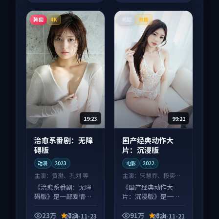
韩国
美国
4K
热播
19:23
99:21
治愈系番剧：无障
国产经典动作大
碍版
片：沉浸版
动漫
2023
电影
2022
主演：
黄渤、孔刘 等
主演：
宋慧乔、段奕宏
等
《治愈系番剧：无障
《国产经典动作大
碍版》是一部爱情向
片：沉浸版》是一部
动漫作品，社区讨论
动作向电影作品，社
度高，适合配弹幕观
区讨论度高，适合配
23万
7.3
91万
8.1
2024-11-23
2024-11-21