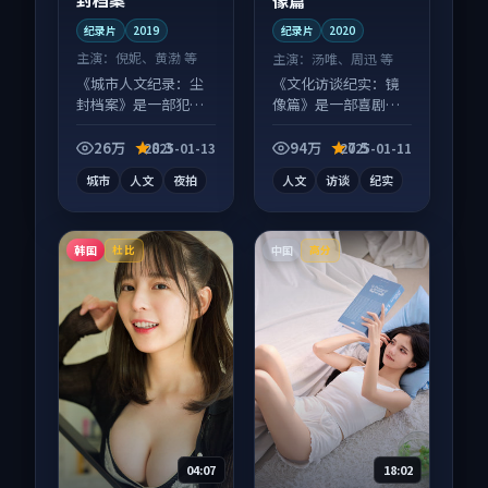
像篇
纪录片
2019
纪录片
2020
主演：
倪妮、黄渤 等
主演：
汤唯、周迅 等
《城市人文纪录：尘
《文化访谈纪实：镜
封档案》是一部犯罪
像篇》是一部喜剧向
向纪录片作品，节奏
纪录片作品，人物关
紧凑信息量大，适合
系层层推进，尾声常
26万
8.3
94万
7.5
2025-01-13
2025-01-11
沉浸式追看。
有情绪落点。
城市
人文
夜拍
人文
访谈
纪实
韩国
中国
杜比
高分
04:07
18:02