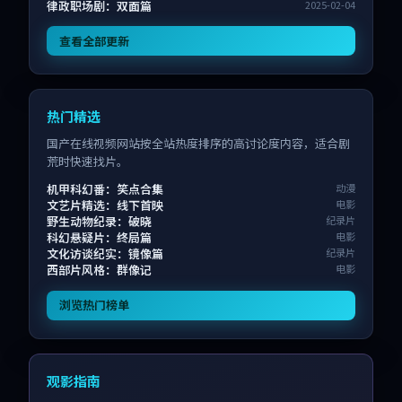
律政职场剧：双面篇
2025-02-04
查看全部更新
热门精选
国产在线视频网站按全站热度排序的高讨论度内容，适合剧
荒时快速找片。
机甲科幻番：笑点合集
动漫
文艺片精选：线下首映
电影
野生动物纪录：破晓
纪录片
科幻悬疑片：终局篇
电影
文化访谈纪实：镜像篇
纪录片
西部片风格：群像记
电影
浏览热门榜单
观影指南