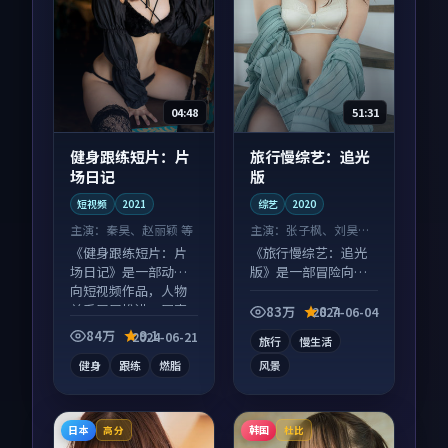
04:48
51:31
健身跟练短片：片
旅行慢综艺：追光
场日记
版
短视频
2021
综艺
2020
主演：
秦昊、赵丽颖 等
主演：
张子枫、刘昊然
等
《健身跟练短片：片
《旅行慢综艺：追光
场日记》是一部动作
版》是一部冒险向综
向短视频作品，人物
艺作品，片尾彩蛋别
关系层层推进，尾声
错过，字幕区常有惊
83万
8.7
2024-06-04
常有情绪落点。
喜。
84万
9.1
2024-06-21
旅行
慢生活
健身
跟练
燃脂
风景
日本
韩国
高分
杜比