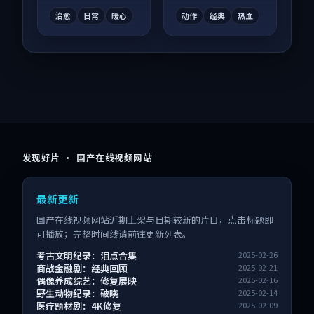
看。
弹幕观看。
治愈
日常
暖心
动作
经典
热血
发现好片 · 国产在线视频网站
最新更新
国产在线视频网站近期上架与日期较新的片目，点击标题即
可播放；完整时间线请前往更新列表。
考古文明纪录：泪点合集
2025-02-26
商战金融剧：经典回顾
2025-02-21
偶像养成综艺：修复展映
2025-02-16
野生动物纪录：破晓
2025-02-14
医疗题材剧：4K修复
2025-02-09