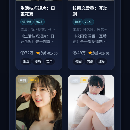
生活技巧短片：日
校园恋爱番：互动
更花絮
剧
短视频
2025
动漫
2021
主演：
新垣结衣、张译
主演：
孙艺珍、宋慧乔
等
等
《生活技巧短片：日
《校园恋爱番：互动
更花絮》是一部喜剧
剧》是一部爱情向动
向短视频作品，人物
漫作品，适合大屏端
关系层层推进，尾声
观看，细节更丰富。
72万
9.6
49万
8.4
2025-01-06
2025-01-01
常有情绪落点。
生活
技巧
实用
校园
恋爱
纯爱
中国
英国
HDR
4K