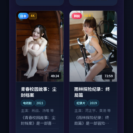
日本
韩国
4K
HDR
49:24
72:59
青春校园故事：尘
雨林探险纪录：终
封档案
局篇
电视剧
2021
纪录片
2019
主演：
肖战、汤唯 等
主演：
河正宇、黄渤 等
《青春校园故事：尘
《雨林探险纪录：终
封档案》是一部喜剧
局篇》是一部冒险向
向电视剧作品，多线
纪录片作品，社区讨