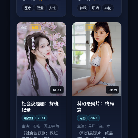
气刷完。
气刷完。
医疗
职业
人性
律政
职场
辩论
中国
法国
独播
热播
41:31
91:29
社会议题剧：探班
科幻悬疑片：终局
纪录
篇
电视剧
2023
电影
2023
主演：
汤唯、河正宇 等
主演：
易烊千玺、木村
拓哉 等
《社会议题剧：探班
《科幻悬疑片：终局