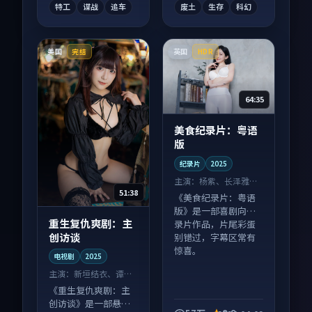
特工
谍战
追车
废土
生存
科幻
美国
英国
完结
HDR
64:35
美食纪录片：粤语
版
纪录片
2025
主演：
杨紫、长泽雅美
51:38
等
《美食纪录片：粤语
版》是一部喜剧向纪
重生复仇爽剧：主
录片作品，片尾彩蛋
创访谈
别错过，字幕区常有
惊喜。
电视剧
2025
主演：
新垣结衣、谭卓
等
《重生复仇爽剧：主
创访谈》是一部悬疑