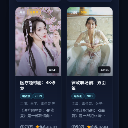
美国
英国
连载中
完结
40:41
48:36
医疗题材剧：4K修
律政职场剧：双面
复
篇
电视剧
2019
电视剧
2019
主演：
白宇、雷佳音 等
主演：
雷佳音、张子枫
等
《医疗题材剧：4K修
《律政职场剧：双面
复》是一部爱情向电
篇》是一部犯罪向电
视剧作品，口碑持续
视剧作品，口碑持续
发酵，适合周末一口
发酵，适合周末一口
73万
9.8
50万
9.6
2025-02-09
2025-02-04