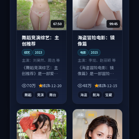
67:50
99:45
舞蹈竞演综艺：主
海盗冒险电影：镜
创推荐
像篇
综艺
2023
电影
2025
主演：
刘昊然、周迅 等
主演：
李现、赵丽颖 等
《舞蹈竞演综艺：主
《海盗冒险电影：镜
创推荐》是一部爱情
像篇》是一部冒险向
向综艺作品，社区讨
电影作品，片尾彩蛋
论度高，适合配弹幕
别错过，字幕区常有
70万
8.7
48万
8.7
2024-12-20
2024-12-15
观看。
惊喜。
舞蹈
竞演
舞台
海盗
航海
宝藏
中国
法国
4K
完结