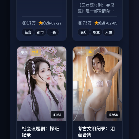
《医疗题材剧：4K修
复》是一部爱情向电
视剧作品，口碑持续
发酵，适合周末一口
17万
9.9
73万
9.8
2024-07-27
2025-02-09
气刷完。
轻喜
都市
下饭
医疗
职业
人性
中国
英国
独播
4K
41:31
52:58
社会议题剧：探班
考古文明纪录：泪
纪录
点合集