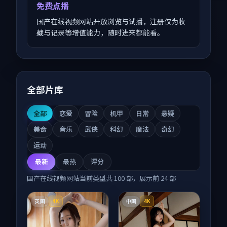
免费点播
国产在线视频网站开放浏览与试播，注册仅为收
藏与记录等增值能力，随时进来都能看。
全部片库
全部
恋爱
冒险
机甲
日常
悬疑
美食
音乐
武侠
科幻
魔法
奇幻
运动
最新
最热
评分
国产在线视频网站
当前类型共
100
部，展示前
24
部
英国
中国
4K
4K