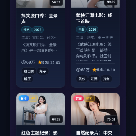
99:59
54:33
武侠江湖电影：线
搞笑脱口秀：全景
下首映
声
电影
2026
综艺
2022
主演：
汤唯、王一博 等
主演：
雷佳音、孙艺珍
等
《武侠江湖电影：线
《搞笑脱口秀：全景
下首映》是一部动作
声》是一部喜剧向综
向电影作品，社区讨
艺作品，人物关系层
论度高，适合配弹幕
层推进，尾声常有情
69万
8.0
2024-12-03
观看。
绪落点。
68万
9.1
2024-10-30
脱口秀
段子
解压
武侠
江湖
刀剑
日本
韩国
4K
臻彩
64:35
75:01
红色主题纪录：影
自然纪录片：中央