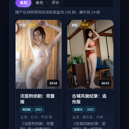
最新
最热
评分
国产在线视频网站
当前类型共
100
部，展示前
24
部
中国
美国
杜比
HDR
38:58
60:53
法医刑侦剧：完整
古城风貌纪录：追
版
光版
电视剧
2022
纪录片
2023
主演：
孔刘、李现 等
主演：
雷佳音、刘昊然
等
《法医刑侦剧：完整
《古城风貌纪录：追
版》是一部悬疑向电
光版》是一部喜剧向