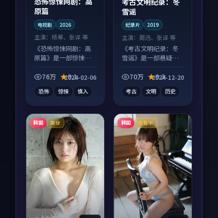
恐怖惊悚网剧：高
考古文明纪录：冬
原篇
雪谣
电视剧
2026
纪录片
2019
主演：
杨幂、张译 等
主演：
周迅、张译 等
《恐怖惊悚网剧：高
《考古文明纪录：冬
原篇》是一部惊悚向
雪谣》是一部悬疑向
电视剧作品，片尾彩
纪录片作品，片尾彩
蛋别错过，字幕区常
蛋别错过，字幕区常
76万
9.1
70万
9.3
2024-02-06
2024-12-20
有惊喜。
有惊喜。
恐怖
惊悚
慎入
考古
文明
历史
韩国
韩国
高分
连载中