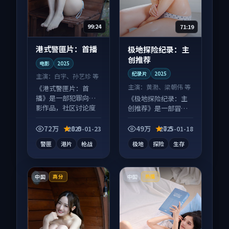
99:24
71:19
港式警匪片：首播
极地探险纪录：主
创推荐
电影
2025
纪录片
2025
主演：
白宇、孙艺珍 等
主演：
黄渤、梁朝伟 等
《港式警匪片：首
播》是一部犯罪向电
《极地探险纪录：主
影作品，社区讨论度
创推荐》是一部冒险
高，适合配弹幕观
向纪录片作品，口碑
看。
持续发酵，适合周末
72万
8.0
49万
7.5
2025-01-23
2025-01-18
一口气刷完。
警匪
港片
枪战
极地
探险
生存
中国
中国
高分
热播