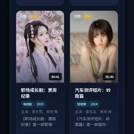
中国
中国
杜比
院线
40:41
05:40
职场成长剧：票房
汽车测评短片：岭
纪录
南篇
电视剧
2023
短视频
2024
主演：
周冬雨、黄渤 等
主演：
雷佳音、秦昊 等
《职场成长剧：票房
《汽车测评短片：岭
纪录》是一部爱情向
南篇》是一部冒险向
电视剧作品，节奏紧
短视频作品，片尾彩