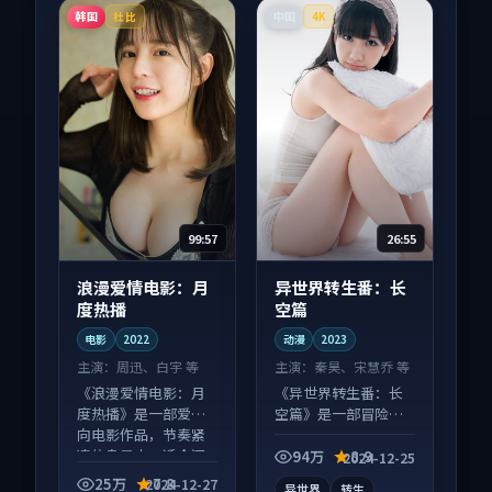
韩国
中国
杜比
4K
99:57
26:55
浪漫爱情电影：月
异世界转生番：长
度热播
空篇
电影
2022
动漫
2023
主演：
周迅、白宇 等
主演：
秦昊、宋慧乔 等
《浪漫爱情电影：月
《异世界转生番：长
度热播》是一部爱情
空篇》是一部冒险向
向电影作品，节奏紧
动漫作品，画面质感
凑信息量大，适合沉
在线，配乐与镜头配
94万
8.9
2024-12-25
浸式追看。
合度高。
25万
7.8
2024-12-27
异世界
转生