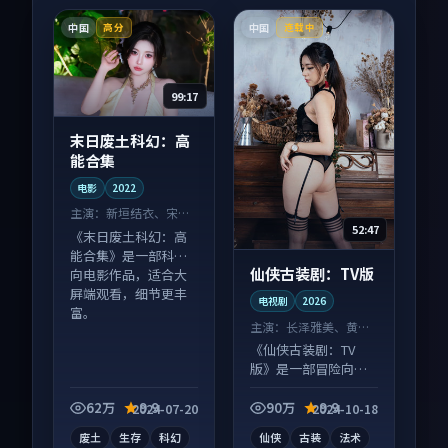
中国
中国
高分
连载中
99:17
末日废土科幻：高
能合集
电影
2022
主演：
新垣结衣、宋慧
52:47
乔 等
《末日废土科幻：高
能合集》是一部科幻
仙侠古装剧：TV版
向电影作品，适合大
屏端观看，细节更丰
电视剧
2026
富。
主演：
长泽雅美、黄渤
等
《仙侠古装剧：TV
版》是一部冒险向电
视剧作品，多线叙事
并行，细节值得二刷
62万
9.9
90万
9.9
2024-07-20
2024-10-18
回味。
废土
生存
科幻
仙侠
古装
法术