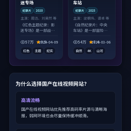
迷专场
车站
纪录片
2020
纪录片
2025
主演：
周迅、刘昊然 等
主演：
梁朝伟、谭卓 等
《红色主题纪录：影
《自然纪录片：中央
迷专场》是一部战争
车站》是一部冒险向
向纪录片作品，以人
纪录片作品，以人物
物成长为内核，情感
成长为内核，情感戏
57万
9.5
54万
7.4
2024-04-09
2024-03-06
戏份扎实。
份扎实。
红色
主题
纪实
自然
4K
山河
为什么选择国产在线视频网站？
高清流畅
国产在线视频网站优先推荐高码率片源与清晰海
报，弱网环境也会尽量保持缓冲顺滑。