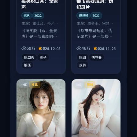
搞笑脱口秀：全景
都市悬疑短剧：伪
声
纪录片
综艺
2022
短视频
2021
主演：
雷佳音、孙艺珍
主演：
周冬雨、宋慧乔
等
等
《搞笑脱口秀：全景
《都市悬疑短剧：伪
声》是一部喜剧向综
纪录片》是一部悬疑
艺作品，人物关系层
向短视频作品，多线
层推进，尾声常有情
叙事并行，细节值得
69万
8.0
46万
7.3
2024-12-03
2024-11-28
绪落点。
二刷回味。
脱口秀
段子
短剧
快节奏
解压
反转
中国
法国
杜比
院线