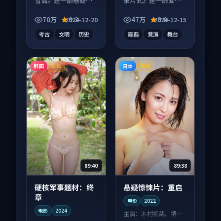
雪谣》是一部悬疑向
录片式》是一部爱情
纪录片作品，片尾彩
向综艺作品，适合大
蛋别错过，字幕区常
屏端观看，细节更丰
70万
9.3
47万
9.0
2024-12-20
2024-12-15
有惊喜。
富。
考古
文明
历史
舞蹈
竞演
舞台
韩国
日本
杜比
院线
89:40
89:38
硬核军事题材：终
悬疑惊悚片：重启
章
电影
2022
电影
2024
主演：
木村拓哉、堺雅