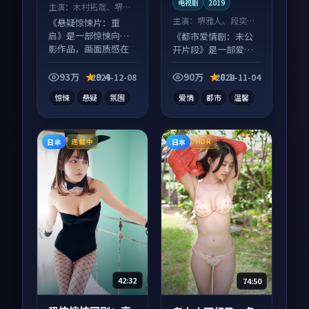
电视剧
2019
主演：
木村拓哉、堺雅
人 等
主演：
堺雅人、段奕宏
《悬疑惊悚片：重
等
启》是一部惊悚向电
《都市爱情剧：未公
影作品，画面质感在
开片段》是一部爱情
线，配乐与镜头配合
向电视剧作品，适合
度高。
大屏端观看，细节更
93万
9.4
90万
8.1
2024-12-08
2024-11-04
丰富。
惊悚
悬疑
氛围
爱情
都市
温馨
日本
日本
连载中
HDR
42:32
74:50