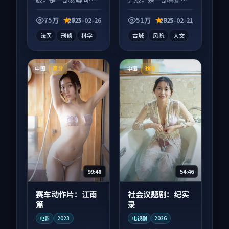
视剧作品，节奏紧凑
纪录片作品，人物关
信息量大，适合沉浸
系层层推进，尾声常
75万
7.3
51万
9.5
2025-02-26
2025-02-21
式追看。
有情绪落点。
法医
刑侦
科学
古城
风貌
人文
中国
中国
高分
独播
99:48
54:46
赛车动作片：江南
社会议题剧：纪实
篇
录
电影
2023
电视剧
2026