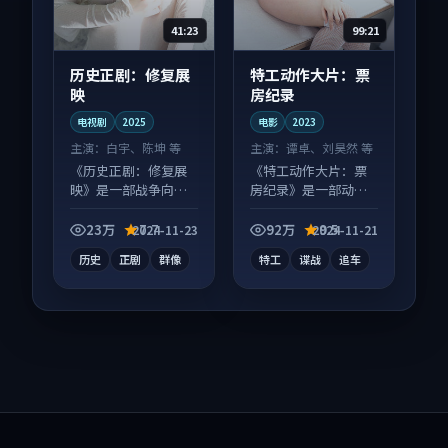
41:23
99:21
历史正剧：修复展
特工动作大片：票
映
房纪录
电视剧
2025
电影
2023
主演：
白宇、陈坤 等
主演：
谭卓、刘昊然 等
《历史正剧：修复展
《特工动作大片：票
映》是一部战争向电
房纪录》是一部动作
视剧作品，类型元素
向电影作品，片尾彩
齐全，观感爽快不拖
蛋别错过，字幕区常
23万
7.7
92万
9.5
2024-11-23
2024-11-21
沓。
有惊喜。
历史
正剧
群像
特工
谍战
追车