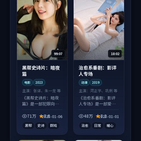
99:07
18:02
黑帮史诗片：暗夜
治愈系番剧：影评
篇
人专场
电影
2023
动漫
2019
主演：
张译、朱一龙 等
主演：
河正宇、巩俐 等
《黑帮史诗片：暗夜
《治愈系番剧：影评
篇》是一部犯罪向电
人专场》是一部爱情
影作品，口碑持续发
向动漫作品，人物关
酵，适合周末一口气
系层层推进，尾声常
71万
7.8
48万
7.2
2025-01-06
2025-01-01
刷完。
有情绪落点。
黑帮
史诗
群戏
治愈
日常
暖心