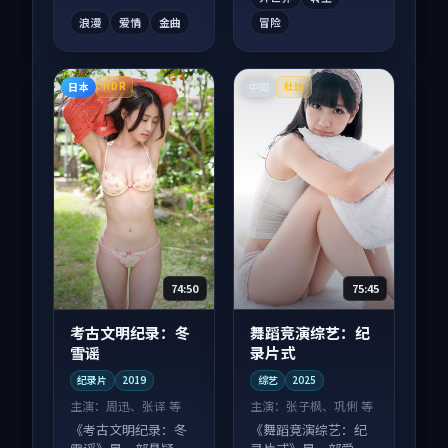
浪漫
爱情
金曲
冒险
日本
中国
HDR
杜比
74:50
75:45
考古文明纪录：冬
舞蹈竞演综艺：纪
雪谣
录片式
纪录片
2019
综艺
2025
主演：
周迅、张译 等
主演：
张子枫、巩俐 等
《考古文明纪录：冬
《舞蹈竞演综艺：纪