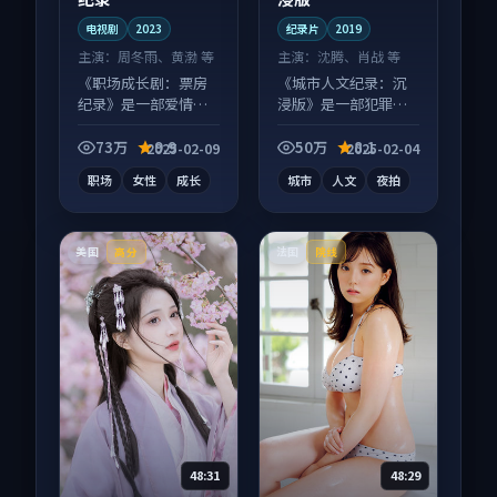
电视剧
2023
纪录片
2019
主演：
周冬雨、黄渤 等
主演：
沈腾、肖战 等
《职场成长剧：票房
《城市人文纪录：沉
纪录》是一部爱情向
浸版》是一部犯罪向
电视剧作品，节奏紧
纪录片作品，适合大
凑信息量大，适合沉
屏端观看，细节更丰
73万
9.9
50万
8.1
2025-02-09
2025-02-04
浸式追看。
富。
职场
女性
成长
城市
人文
夜拍
美国
法国
高分
院线
48:31
48:29