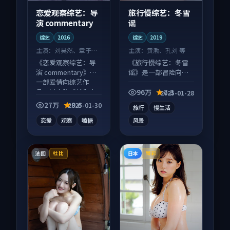
恋爱观察综艺：导
旅行慢综艺：冬雪
演 commentary
谣
综艺
2026
综艺
2019
主演：
刘昊然、章子怡
主演：
黄渤、孔刘 等
等
《恋爱观察综艺：导
《旅行慢综艺：冬雪
演 commentary》是
谣》是一部冒险向综
一部爱情向综艺作
艺作品，多线叙事并
品，以人物成长为内
行，细节值得二刷回
96万
7.3
2025-01-28
核，情感戏份扎实。
味。
27万
9.6
2025-01-30
旅行
慢生活
恋爱
观察
嗑糖
风景
法国
日本
杜比
臻彩