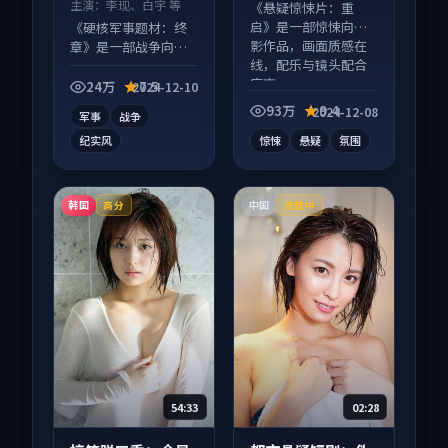
人 等
主演：
李现、白宇 等
《悬疑惊悚片：重
启》是一部惊悚向电
《硬核军事题材：终
影作品，画面质感在
章》是一部战争向电
线，配乐与镜头配合
影作品，以人物成长
度高。
为内核，情感戏份扎
24万
7.5
2024-12-10
实。
93万
9.4
2024-12-08
军事
战争
纪实风
惊悚
悬疑
氛围
韩国
中国
高分
连载中
54:33
02:28