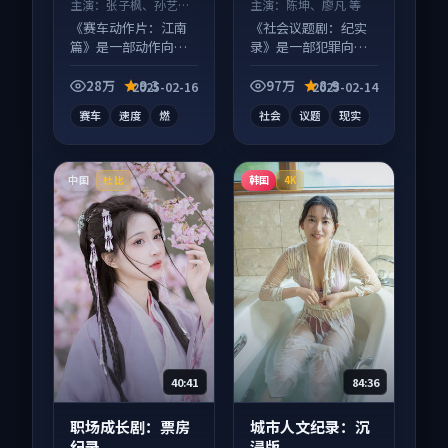
主演：
张子枫、孙艺珍
主演：
陈坤、廖凡 等
等
《赛车动作片：江南
《社会议题剧：纪实
篇》是一部动作向电
录》是一部犯罪向电
影作品，以人物成长
视剧作品，类型元素
为内核，情感戏份扎
齐全，观感爽快不拖
28万
9.3
97万
8.9
2025-02-16
2025-02-14
实。
沓。
赛车
速度
燃
社会
议题
现实
中国
韩国
杜比
4K
40:41
84:36
职场成长剧：票房
城市人文纪录：沉
纪录
浸版