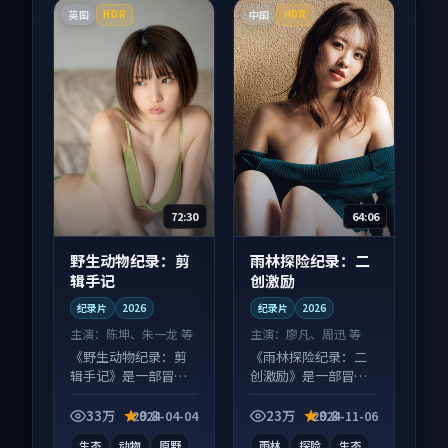
英国
中国
HDR
HDR
72:30
64:06
野生动物纪录：剪
雨林探险纪录：二
辑手记
创激励
纪录片
2026
纪录片
2026
主演：
陈坤、朱一龙 等
主演：
廖凡、周迅 等
《野生动物纪录：剪
《雨林探险纪录：二
辑手记》是一部冒险
创激励》是一部冒险
向纪录片作品，适合
向纪录片作品，人物
大屏端观看，细节更
关系层层推进，尾声
33万
9.8
23万
9.8
2024-04-04
2024-11-06
丰富。
常有情绪落点。
生态
动物
原野
雨林
探险
生态