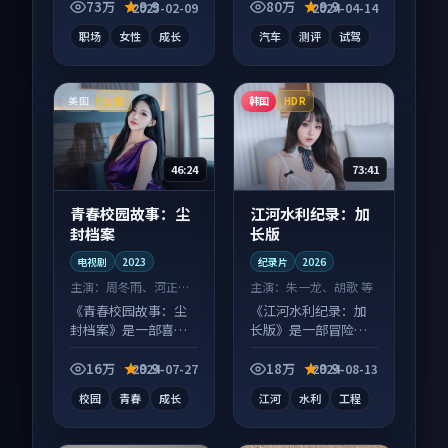
凑信息量大，适合沉
蛋别错过，字幕区常
73万
9.9
80万
9.9
2025-02-09
2024-04-14
浸式追看。
有惊喜。
职场
女性
成长
汽车
测评
试驾
美国
韩国
独播
HDR
46:24
73:41
青春校园故事：尘
江河水利纪录：加
封档案
长版
电视剧
2023
纪录片
2026
主演：
周冬雨、河正宇
主演：
朱一龙、胡歌 等
等
《青春校园故事：尘
《江河水利纪录：加
封档案》是一部喜剧
长版》是一部冒险向
向电视剧作品，节奏
纪录片作品，片尾彩
紧凑信息量大，适合
蛋别错过，字幕区常
16万
9.9
18万
9.9
2024-07-27
2024-08-13
沉浸式追看。
有惊喜。
校园
青春
成长
江河
水利
工程