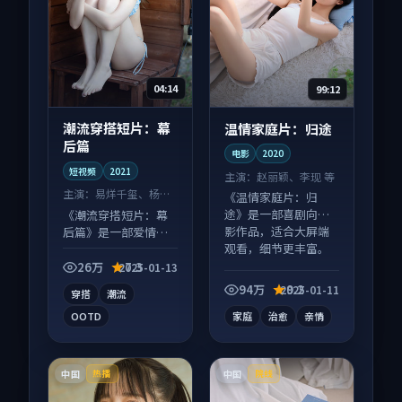
04:14
99:12
潮流穿搭短片：幕
温情家庭片：归途
后篇
电影
2020
短视频
2021
主演：
赵丽颖、李现 等
主演：
易烊千玺、杨紫
《温情家庭片：归
等
途》是一部喜剧向电
《潮流穿搭短片：幕
影作品，适合大屏端
后篇》是一部爱情向
观看，细节更丰富。
短视频作品，人物关
系层层推进，尾声常
26万
7.3
2025-01-13
有情绪落点。
94万
9.2
2025-01-11
穿搭
潮流
OOTD
家庭
治愈
亲情
中国
中国
热播
院线