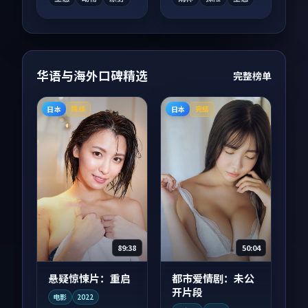
华语与海外口碑精选
完整榜单
日本
日本
院线
完结
89:38
50:04
悬疑惊悚片：重启
都市爱情剧：未公
开片段
电影
2022